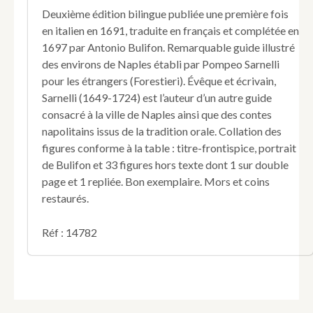
plus
Deuxième édition bilingue publiée une première fois
mémorables
en italien en 1691, traduite en français et complétée en
de
Poussol,
1697 par Antonio Bulifon. Remarquable guide illustré
Bayes,
des environs de Naples établi par Pompeo Sarnelli
Cumes,
pour les étrangers (Forestieri). Évêque et écrivain,
Misène,
Sarnelli (1649-1724) est l’auteur d’un autre guide
et
consacré à la ville de Naples ainsi que des contes
autres
lieux
napolitains issus de la tradition orale. Collation des
des
figures conforme à la table : titre-frontispice, portrait
environs.
de Bulifon et 33 figures hors texte dont 1 sur double
Expliquée
page et 1 repliée. Bon exemplaire. Mors et coins
à
restaurés.
l'aide
des
bons
Réf : 14782
auteurs
et
par
la
propre
recherche