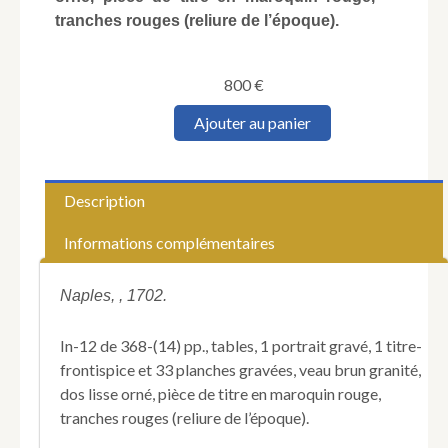
tranches rouges (reliure de l’époque).
800
€
quantité
Ajouter au panier
de
SARNELLI
(Pompeo).
La
Description
Guide
des
Informations complémentaires
Etrangers
curieux
de
Naples, , 1702.
voir
&
In-12 de 368-(14) pp., tables, 1 portrait gravé, 1 titre-
de
frontispice et 33 planches gravées, veau brun granité,
connoitre
dos lisse orné, pièce de titre en maroquin rouge,
les
choses
tranches rouges (reliure de l’époque).
les