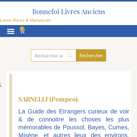
Aller
au
Bonnefoi Livres Anciens
contenu
Livres Rares & Manuscrits
0
Panier
La Librairie
SARNELLI (Pompeo).
La Guide des Etrangers curieux de voir
& de connoitre les choses les plus
mémorables de Poussol, Bayes, Cumes,
Misène, et autres lieux des environs.