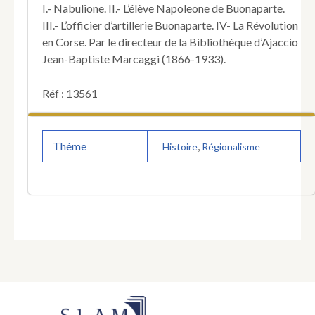
jusqu’au
I.- Nabulione. II.- L’élève Napoleone de Buonaparte.
Siège
III.- L’officier d’artillerie Buonaparte. IV- La Révolution
de
en Corse. Par le directeur de la Bibliothèque d’Ajaccio
Toulon.
Jean-Baptiste Marcaggi (1866-1933).
Réf : 13561
Thème
,
Histoire
Régionalisme