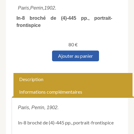
Paris,
Perrin,
1902.
In-8 broché de (4)-445 pp., portrait-
frontispice
80
€
quantité
Ajouter au panier
de
MARCAGGI
(Jean-
Baptiste).
Description
La
Genèse
Informations complémentaires
de
Napoléon.
Sa
Paris, Perrin, 1902.
formation
intellectuelle
In-8 broché de (4)-445 pp., portrait-frontispice
et
morale