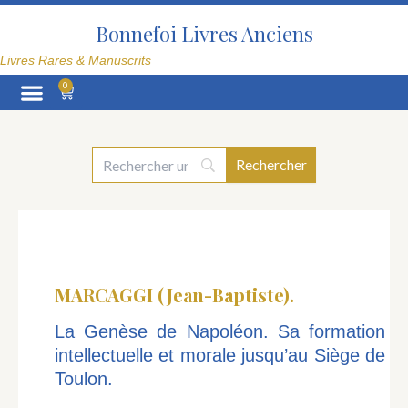
Aller
au
Bonnefoi Livres Anciens
contenu
Livres Rares & Manuscrits
0
Panier
La Librairie
MARCAGGI (Jean-Baptiste).
La Genèse de Napoléon. Sa formation
intellectuelle et morale jusqu’au Siège de
Toulon.