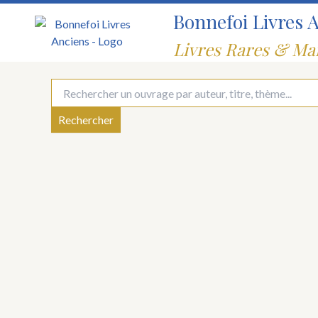
Aller
Bonnefoi Livres 
au
contenu
Livres Rares & Ma