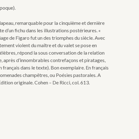
époque).
alapeau, remarquable pour la cinquième et dernière
d’un fichu dans les illustrations postérieures. «
age de Figaro fut un des triomphes du siècle. Avec
ement violent du maître et du valet se pose en
célèbres, répond la sous conversation de la relation
e, après d’innombrables contrefaçons et piratages,
n français dans le texte). Bon exemplaire. En français
s Promenades champêtres, ou Poésies pastorales. A
ition originale. Cohen – De Ricci, col. 613.