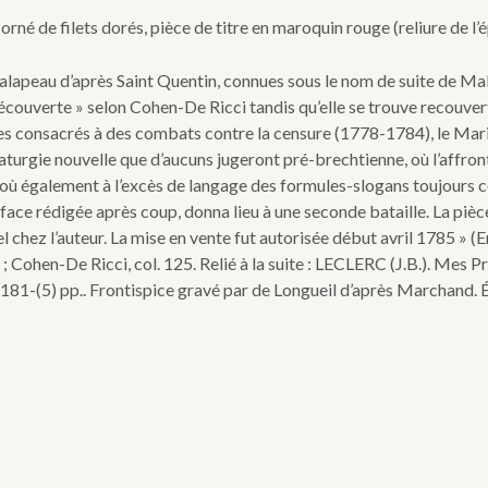
rné de filets dorés, pièce de titre en maroquin rouge (reliure de l’
Malapeau d’après Saint Quentin, connues sous le nom de suite de M
couverte » selon Cohen-De Ricci tandis qu’elle se trouve recouverte 
res consacrés à des combats contre la censure (1778-1784), le Mari
urgie nouvelle que d’aucuns jugeront pré-brechtienne, où l’affront
ais où également à l’excès de langage des formules-slogans toujours 
ace rédigée après coup, donna lieu à une seconde bataille. La pièc
 chez l’auteur. La mise en vente fut autorisée début avril 1785 » (E
28 ; Cohen-De Ricci, col. 125. Relié à la suite : LECLERC (J.B.). Me
-181-(5) pp.. Frontispice gravé par de Longueil d’après Marchand. Éd