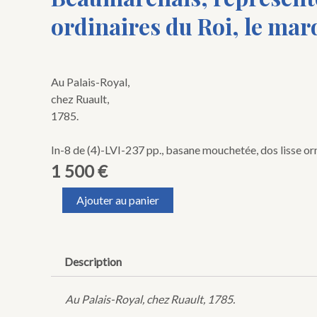
ordinaires du Roi, le mard
Au Palais-Royal,
chez Ruault,
1785.
In-8 de (4)-LVI-237 pp., basane mouchetée, dos lisse orné
1 500
€
quantité
Ajouter au panier
de
BEAUMARCHAIS
(Pierre-
Augustin
Description
Caron
de).
La
Au Palais-Royal, chez Ruault, 1785.
Folle