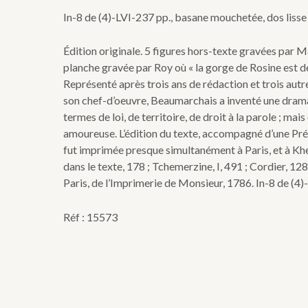
Journée,
In-8 de (4)-LVI-237 pp., basane mouchetée, dos lisse o
ou
le
Mariage
Édition originale. 5 figures hors-texte gravées par 
de
planche gravée par Roy où « la gorge de Rosine est dé
Figaro,
Représenté après trois ans de rédaction et trois aut
comédie
en
son chef-d’oeuvre, Beaumarchais a inventé une dramat
5
termes de loi, de territoire, de droit à la parole ; m
actes,
amoureuse. L’édition du texte, accompagné d’une Préf
en
fut imprimée presque simultanément à Paris, et à Khel
prose,
dans le texte, 178 ; Tchemerzine, I, 491 ; Cordier, 1
par
M.
Paris, de l’Imprimerie de Monsieur, 1786. In-8 de (4)
de
Beaumarchais,
Réf : 15573
représentée
pour
la
première
fois
par
les