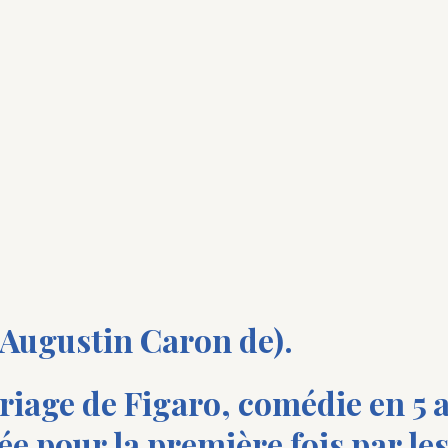
ugustin Caron de).
riage de Figaro, comédie en 5 a
e pour la première fois par le