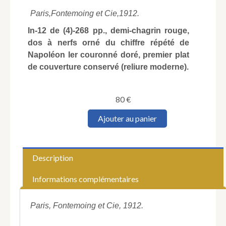
Paris,
Fontemoing et Cie,
1912.
In-12 de (4)-268 pp., demi-chagrin rouge,
dos à nerfs orné du chiffre répété de
Napoléon Ier couronné doré, premier plat
de couverture conservé (reliure moderne).
80
€
quantité
Ajouter au panier
de
CHUQUET
(Arthur).
La
Description
Campagne
de
Informations complémentaires
1812.
Mémoires
du
Paris, Fontemoing et Cie, 1912.
Margrave
de