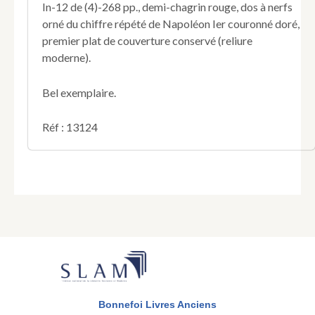
In-12 de (4)-268 pp., demi-chagrin rouge, dos à nerfs
Bade.
orné du chiffre répété de Napoléon Ier couronné doré,
Traduction,
premier plat de couverture conservé (reliure
introduction
et
moderne).
notes.
Bel exemplaire.
Réf : 13124
Bonnefoi Livres Anciens