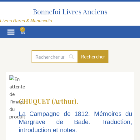
Aller
au
Bonnefoi Livres Anciens
contenu
Livres Rares & Manuscrits
0
Panier
La Librairie
CHUQUET (Arthur).
La Campagne de 1812. Mémoires du
Margrave de Bade. Traduction,
introduction et notes.