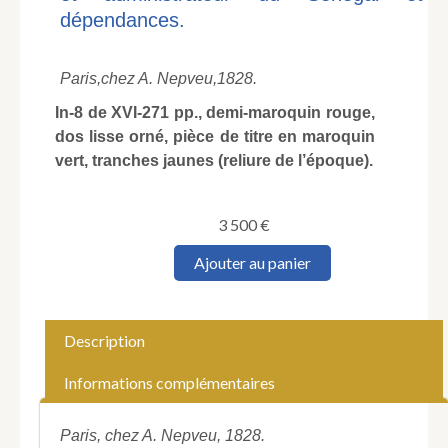
dépendances.
Paris,
chez A. Nepveu,
1828.
In-8 de XVI-271 pp., demi-maroquin rouge,
dos lisse orné, pièce de titre en maroquin
vert, tranches jaunes (reliure de l’époque).
3 500
€
quantité
Ajouter au panier
de
ROGER
(baron).
Kelédor,
Description
Histoire
africaine,
Informations complémentaires
recueillie
et
publiée
Paris, chez A. Nepveu, 1828.