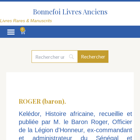
Aller
au
Bonnefoi Livres Anciens
contenu
Livres Rares & Manuscrits
0
Panier
La Librairie
ROGER (baron).
Kelédor, Histoire africaine, recueillie et
publiée par M. le Baron Roger, Officier
de la Légion d'Honneur, ex-commandant
et administrateur du Sénégal et