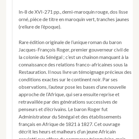
par
M.
In-8 de XVI-271 pp., demi-maroquin rouge, dos lisse
le
orné, pièce de titre en maroquin vert, tranches jaunes
Baron
(reliure de l’époque).
Roger,
Officier
de
Rare édition originale de l’unique roman du baron
la
Jacques-François Roger, premier gouverneur civil de
Légion
la colonie du Sénégal ; c’est un chaînon manquant à la
d'Honneur,
ex-
connaissance des relations franco-africaines sous la
commandant
Restauration. Il nous livre un témoignage précieux des
et
conditions exactes sur le continent noir. Par ses
administrateur
observations, l’auteur pose les bases d’une nouvelle
du
approche de l’Afrique, qui sera ensuite reprise et
Sénégal
et
retravaillée par des générations successives de
dépendances.
penseurs et d’écrivains. Le baron Roger fut
Administrateur du Sénégal et des établissements
français en Afrique de 1821 à 1827. Cet ouvrage
décrit les heurs et malheurs d’un jeune Africain
assujetti aux affres du commerce triangulaire, mais