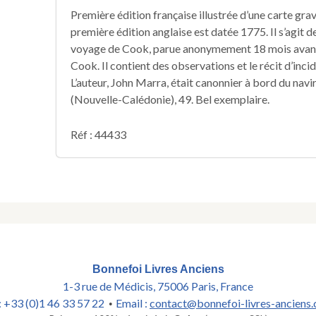
Première édition française illustrée d’une carte grav
première édition anglaise est datée 1775. Il s’agit 
voyage de Cook, parue anonymement 18 mois avant l
Cook. Il contient des observations et le récit d’inc
L’auteur, John Marra, était canonnier à bord du navire
(Nouvelle-Calédonie), 49. Bel exemplaire.
Réf : 44433
Bonnefoi Livres Anciens
1-3 rue de Médicis, 75006 Paris, France
 : +33 (0)1 46 33 57 22
Email :
contact@bonnefoi-livres-anciens
•