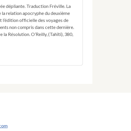
Vaisseaux
ée dépliante. Traduction Fréville. La
la
de la relation apocryphe du deuxième
Résolution
et
’édition officielle des voyages de
l'Aventure
idents non compris dans cette dernière.
;
 la Résolution. O’Reilly, (Tahïti), 380,
Entrepris
par
ordre
de
S.M.
Britannique,
dans
les
années
1774
et
1775.
.com