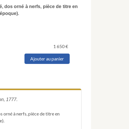
, dos orné à nerfs, pièce de titre en
’époque).
1 650
€
quantité
Ajouter au panier
de
MARRA
(John).
Journal
du
second
voyage
on, 1777.
du
capitaine
Cook,
 orné à nerfs, pièce de titre en
sur
e).
les