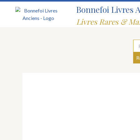
Aller
Bonnefoi Livres 
au
contenu
Livres Rares & Ma