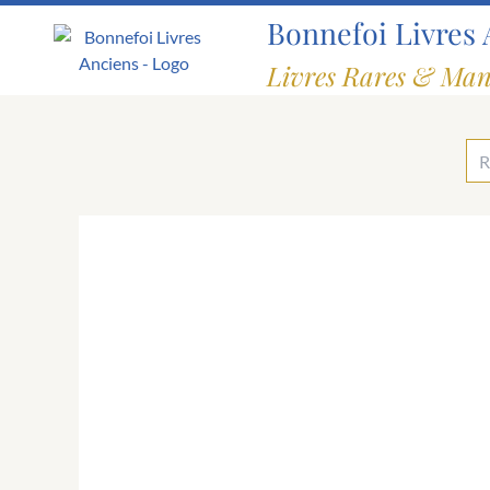
Aller
Bonnefoi Livres 
au
contenu
Livres Rares & Man