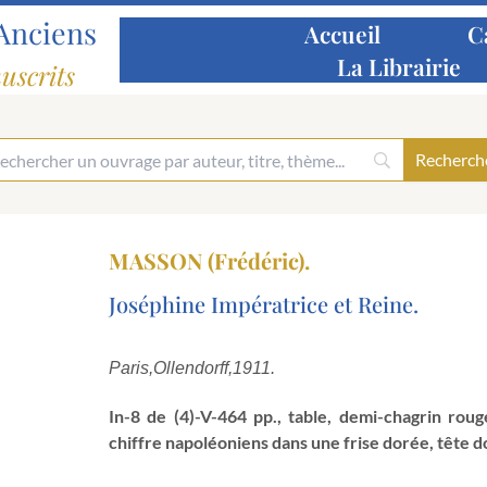
Anciens
Accueil
C
La Librairie
uscrits
MASSON (Frédéric).
Joséphine Impératrice et Reine.
Paris,
Ollendorff,
1911.
In-8 de (4)-V-464 pp., table, demi-chagrin rouge
chiffre napoléoniens dans une frise dorée, tête d