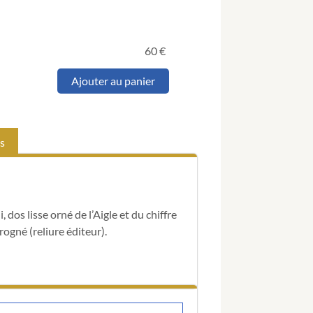
60
€
quantité
Ajouter au panier
de
MASSON
(Frédéric).
Joséphine
s
Impératrice
et
Reine.
 dos lisse orné de l’Aigle et du chiffre
ogné (reliure éditeur).