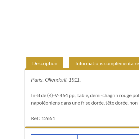
Description
Informations complémentaire
Paris, Ollendorff, 1911.
In-8 de (4)-V-464 pp., table, demi-chagrin rouge poli,
napoléoniens dans une frise dorée, tête dorée, non r
Réf : 12651