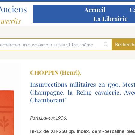
Anciens
Accueil
C
La Librairie
uscrits
CHOPPIN (Henri).
Insurrections militaires en 1790. Me
Champagne, la Reine cavalerie. Av
Chamborant"
Paris,
Laveur,
1906.
In-12 de XII-250 pp. index, demi-percaline ble