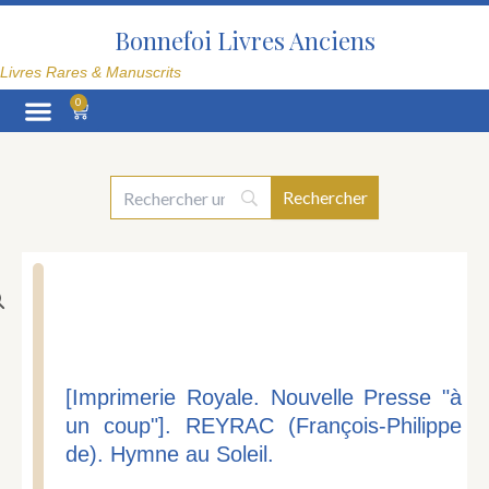
Aller
au
Bonnefoi Livres Anciens
contenu
Livres Rares & Manuscrits
0
Panier
La Librairie
[Imprimerie Royale. Nouvelle Presse "à
un coup"]. REYRAC (François-Philippe
de). Hymne au Soleil.