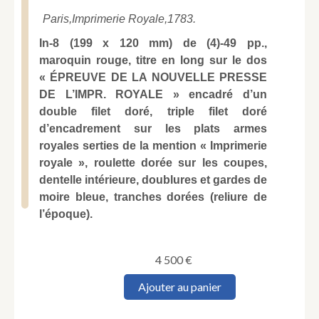
Paris,
Imprimerie Royale,
1783.
In-8 (199 x 120 mm) de (4)-49 pp.,
maroquin rouge, titre en long sur le dos
« ÉPREUVE DE LA NOUVELLE PRESSE
DE L’IMPR. ROYALE » encadré d’un
double filet doré, triple filet doré
d’encadrement sur les plats armes
royales serties de la mention « Imprimerie
royale », roulette dorée sur les coupes,
dentelle intérieure, doublures et gardes de
moire bleue, tranches dorées (reliure de
l’époque).
4 500
€
quantité
Ajouter au panier
de
[Imprimerie