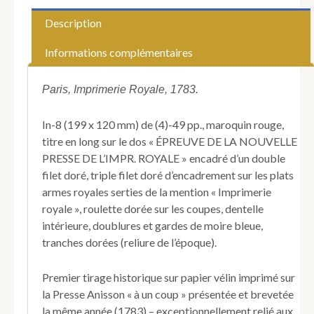
Royale.
Nouvelle
Description
Presse
"à
Informations complémentaires
un
coup"].
REYRAC
Paris, Imprimerie Royale, 1783.
(François-
Philippe
In-8 (199 x 120 mm) de (4)-49 pp., maroquin rouge,
de).
titre en long sur le dos « ÉPREUVE DE LA NOUVELLE
Hymne
PRESSE DE L’IMPR. ROYALE » encadré d’un double
au
Soleil.
filet doré, triple filet doré d’encadrement sur les plats
armes royales serties de la mention « Imprimerie
royale », roulette dorée sur les coupes, dentelle
intérieure, doublures et gardes de moire bleue,
tranches dorées (reliure de l’époque).
Premier tirage historique sur papier vélin imprimé sur
la Presse Anisson « à un coup » présentée et brevetée
la même année (1783) – exceptionnellement relié aux