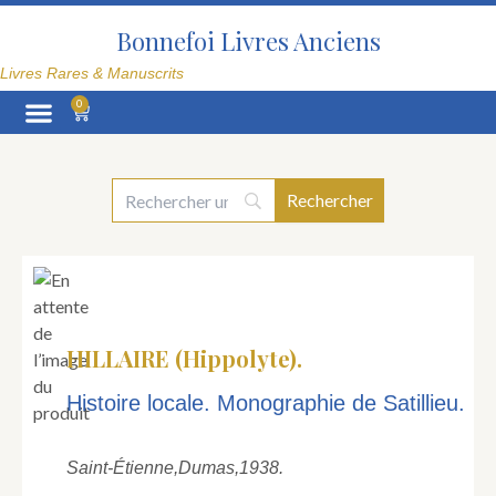
Aller
au
Bonnefoi Livres Anciens
contenu
Livres Rares & Manuscrits
0
Panier
La Librairie
HILLAIRE (Hippolyte).
Histoire locale. Monographie de Satillieu.
Saint-Étienne,
Dumas,
1938.