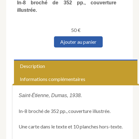
In-8 broché de 352 pp., couverture
illustrée.
50
€
quantité
Ajouter au panier
de
HILLAIRE
(Hippolyte).
Histoire
Description
locale.
Monographie
Informations complémentaires
de
Satillieu.
Saint-Étienne, Dumas, 1938.
In-8 broché de 352 pp., couverture illustrée.
Une carte dans le texte et 10 planches hors-texte.