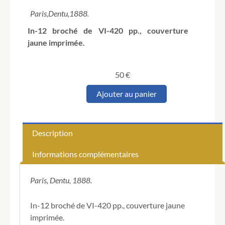
Paris,
Dentu,
1888.
In-12 broché de VI-420 pp., couverture
jaune imprimée.
50
€
quantité
Ajouter au panier
de
DARIMON
(Alfred).
Histoire
Description
d'un
parti.
Informations complémentaires
Les
Irréconciliables
sous
Paris, Dentu, 1888.
l'Empire.
Le
In-12 broché de VI-420 pp., couverture jaune
19
imprimée.
janvier