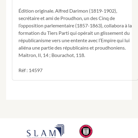
-
les
Édition originale. Alfred Darimon (1819-1902),
lois
secrétaire et ami de Proudhon, un des Cinq de
libérales
l’opposition parlementaire (1857-1863), collabora à la
-
formation du Tiers Parti qui opérait un glissement du
les
élections
républicanisme vers une entente avec l’Empire qui lui
(1867-
aliéna une partie des républicains et proudhoniens.
1869).
Maitron, II, 14 ; Bourachot, 118.
Réf : 14597