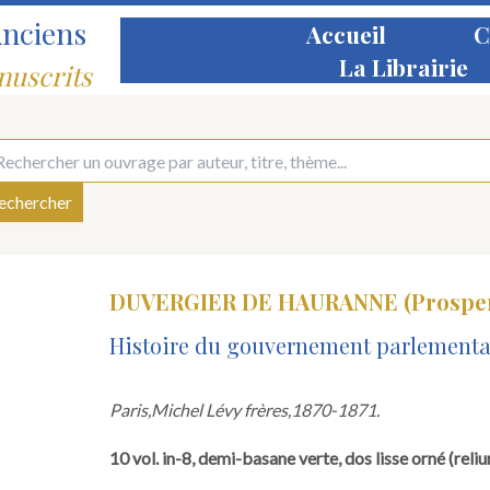
Anciens
Accueil
C
La Librairie
nuscrits
DUVERGIER DE HAURANNE (Prosper
Histoire du gouvernement parlementai
Paris,
Michel Lévy frères,
1870-1871.
10 vol. in-8, demi-basane verte, dos lisse orné (reliu