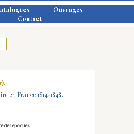
atalogues
Ouvrages
Contact
).
re en France 1814-1848.
re de l’époque).