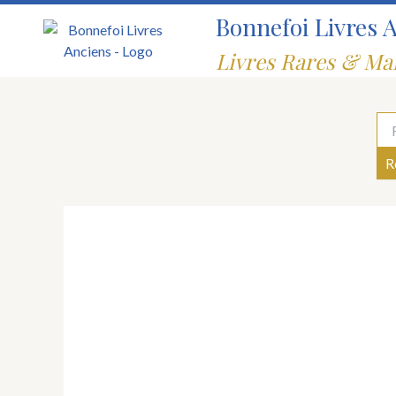
Aller
Bonnefoi Livres 
au
contenu
Livres Rares & Ma