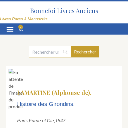
Aller
au
Bonnefoi Livres Anciens
contenu
Livres Rares & Manuscrits
0
Panier
La Librairie
LAMARTINE (Alphonse de).
Histoire des Girondins.
Paris,
Furne et Cie,
1847.