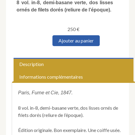
8 vol. in-8, demi-basane verte, dos lisses
ornés de filets dorés (reliure de l’époque).
250
€
quantité
Ajouter au panier
de
LAMARTINE
(Alphonse
de).
Description
Histoire
des
Informations complémentaires
Girondins.
Paris, Furne et Cie, 1847.
8 vol. in-8, demi-basane verte, dos lisses ornés de
filets dorés (reliure de l’époque).
Édition originale. Bon exemplaire. Une coiffe usée.