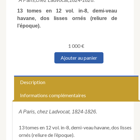
A Paris,
chez Ladvocat,
1824-1826.
13 tomes en 12 vol. in-8, demi-veau
havane, dos lisses ornés (reliure de
l’époque).
1 000
€
quantité
Ajouter au panier
de
BARANTE
(Prosper
de).
Description
Histoire
des
Informations complémentaires
ducs
de
Bourgogne
A Paris, chez Ladvocat, 1824-1826.
de
la
13 tomes en 12 vol. in-8, demi-veau havane, dos lisses
maison
ornés (reliure de l’époque).
de