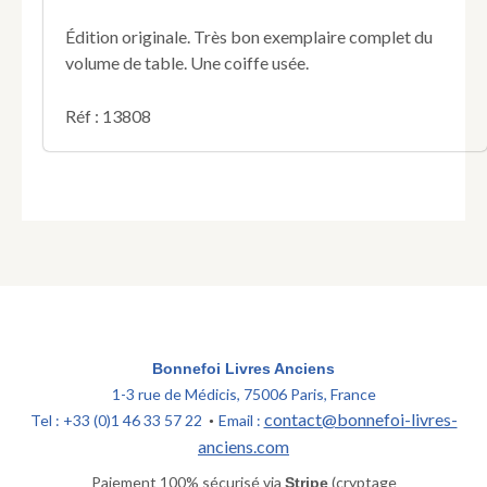
Valois.
1364-
Édition originale. Très bon exemplaire complet du
1477.
volume de table. Une coiffe usée.
Réf : 13808
Bonnefoi Livres Anciens
1-3 rue de Médicis, 75006 Paris, France
contact@bonnefoi-livres-
Tel : +33 (0)1 46 33 57 22
Email :
•
anciens.com
Paiement 100% sécurisé via
(cryptage
Stripe