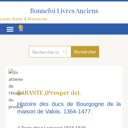
Aller
au
Bonnefoi Livres Anciens
contenu
Livres Rares & Manuscrits
0
Panier
La Librairie
BARANTE (Prosper de).
Histoire des ducs de Bourgogne de la
maison de Valois. 1364-1477.