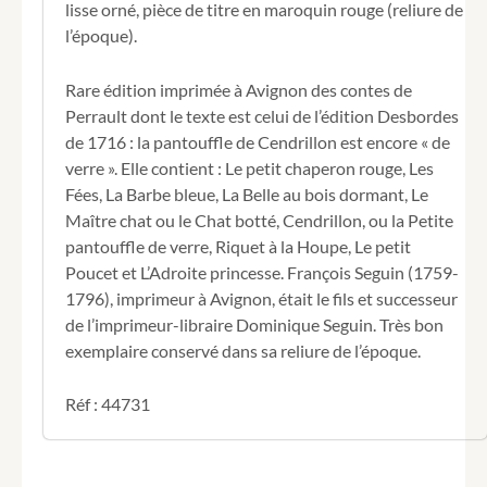
lisse orné, pièce de titre en maroquin rouge (reliure de
Nouvelle
l’époque).
édition,
augmentée
d’une
Rare édition imprimée à Avignon des contes de
Nouvelle
Perrault dont le texte est celui de l’édition Desbordes
à
de 1716 : la pantouffle de Cendrillon est encore « de
la
fin.
verre ». Elle contient : Le petit chaperon rouge, Les
Fées, La Barbe bleue, La Belle au bois dormant, Le
Maître chat ou le Chat botté, Cendrillon, ou la Petite
pantouffle de verre, Riquet à la Houpe, Le petit
Poucet et L’Adroite princesse. François Seguin (1759-
1796), imprimeur à Avignon, était le fils et successeur
de l’imprimeur-libraire Dominique Seguin. Très bon
exemplaire conservé dans sa reliure de l’époque.
Réf : 44731