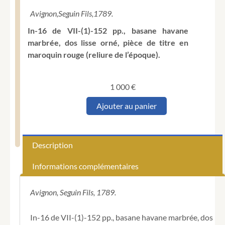
Avignon,
Seguin Fils,
1789.
In-16 de VII-(1)-152 pp., basane havane
marbrée, dos lisse orné, pièce de titre en
maroquin rouge (reliure de l’époque).
1 000
€
quantité
Ajouter au panier
de
PERRAULT
(Charles).
Histoire
Description
des
contes
Informations complémentaires
du
tems
passé.
Avignon, Seguin Fils, 1789.
Avec
des
In-16 de VII-(1)-152 pp., basane havane marbrée, dos
moralités.