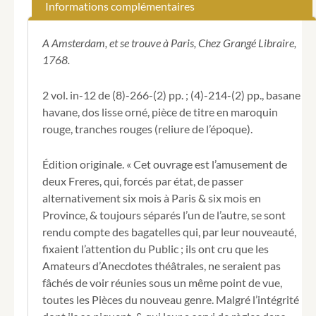
Informations complémentaires
de
l'Opera
Bouffon,
A Amsterdam, et se trouve à Paris, Chez Grangé Libraire,
Contenant
1768.
les
Jugemens
2 vol. in-12 de (8)-266-(2) pp. ; (4)-214-(2) pp., basane
de
havane, dos lisse orné, pièce de titre en maroquin
toutes
les
rouge, tranches rouges (reliure de l’époque).
Piéces
qui
Édition originale. « Cet ouvrage est l’amusement de
ont
deux Freres, qui, forcés par état, de passer
paru
depuis
alternativement six mois à Paris & six mois en
sa
Province, & toujours séparés l’un de l’autre, se sont
naissance
rendu compte des bagatelles qui, par leur nouveauté,
jusqu'à
fixaient l’attention du Public ; ils ont cru que les
ce
Amateurs d’Anecdotes théâtrales, ne seraient pas
jour.
Pour
fâchés de voir réunies sous un même point de vue,
servir
toutes les Pièces du nouveau genre. Malgré l’intégrité
à