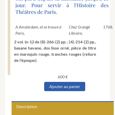
jour. Pour servir à l'Histoire des
Théâtres de Paris.
A Amsterdam, et se trouve à
Chez Grangé
1768.
Paris,
Libraire,
2 vol. in-12 de (8)-266-(2) pp. ; (4)-214-(2) pp.,
basane havane, dos lisse orné, pièce de titre
en maroquin rouge, tranches rouges (reliure
de l’époque).
600
€
quantité
Ajouter au panier
de
CONTANT
D'ORVILLE
(André-
Description
Guillaume).
Histoire