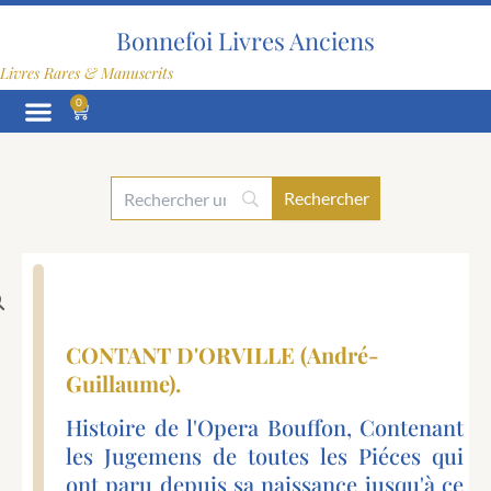
Aller
au
Bonnefoi Livres Anciens
contenu
Livres Rares & Manuscrits
0
Panier
CONTANT D'ORVILLE (André-
Guillaume).
Histoire de l'Opera Bouffon, Contenant
les Jugemens de toutes les Piéces qui
ont paru depuis sa naissance jusqu'à ce