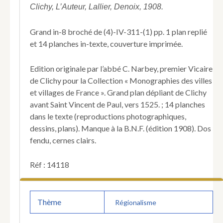
de
Clichy, L’Auteur, Lallier, Denoix, 1908.
ses
dépendances
Grand in-8 broché de (4)-IV-311-(1) pp. 1 plan replié
:
et 14 planches in-texte, couverture imprimée.
Monceau
-
Le
Edition originale par l’abbé C. Narbey, premier Vicaire
Roule
de Clichy pour la Collection « Monographies des villes
-
et villages de France ». Grand plan dépliant de Clichy
La
avant Saint Vincent de Paul, vers 1525. ; 14 planches
Rue
de
dans le texte (reproductions photographiques,
Clichy,
dessins, plans). Manque à la B.N.F. (édition 1908). Dos
etc.
fendu, cernes clairs.
depuis
les
Réf : 14118
origines
jusqu'en
93
avec
Thème
Régionalisme
des
dessins