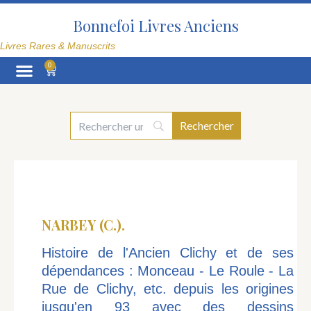
Aller
au
Bonnefoi Livres Anciens
contenu
Livres Rares & Manuscrits
0
Panier
La Librairie
NARBEY (C.).
Histoire de l'Ancien Clichy et de ses
dépendances : Monceau - Le Roule - La
Rue de Clichy, etc. depuis les origines
jusqu'en 93 avec des dessins