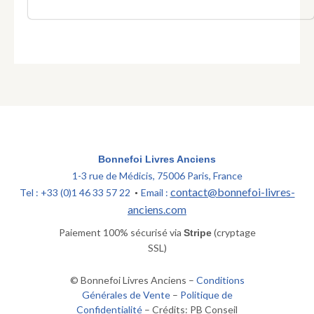
d'antiquités
et
des
plans
de
différents
siècles.
Bonnefoi Livres Anciens
1-3 rue de Médicis, 75006 Paris, France
contact@bonnefoi-livres-
Tel : +33 (0)1 46 33 57 22
Email :
•
anciens.com
Paiement 100% sécurisé via
(cryptage
Stripe
SSL)
© Bonnefoi Livres Anciens –
Conditions
Générales de Vente
–
Politique de
Confidentialité
– Crédits: PB Conseil