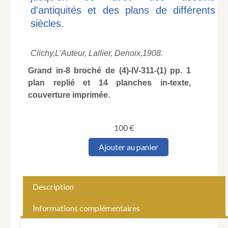
d'antiquités et des plans de différents
siècles.
Clichy,
L’Auteur, Lallier, Denoix,
1908.
Grand in-8 broché de (4)-IV-311-(1) pp. 1
plan replié et 14 planches in-texte,
couverture imprimée.
100
€
quantité
Ajouter au panier
de
NARBEY
(C.).
Histoire
Description
de
l'Ancien
Informations complémentaires
Clichy
et