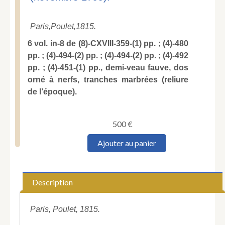
Paris,
Poulet,
1815.
6 vol. in-8 de (8)-CXVIII-359-(1) pp. ; (4)-480
pp. ; (4)-494-(2) pp. ; (4)-494-(2) pp. ; (4)-492
pp. ; (4)-451-(1) pp., demi-veau fauve, dos
orné à nerfs, tranches marbrées (reliure
de l’époque).
500
€
quantité
Ajouter au panier
de
PAPON
(Jean-
Pierre).
Description
Histoire
de
la
Paris, Poulet, 1815.
Révolution