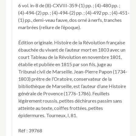
de
6 vol. in-8 de (8)-CXVIII-359-(1) pp. ; (4)-480 pp. ;
France
(4)-494-(2) pp. ; (4)-494-(2) pp. ; (4)-492 pp. ; (4)-451-
depuis
(1) pp., demi-veau fauve, dos orné à nerfs, tranches
l'ouverture
des
marbrées (reliure de l’époque).
États
généraux
Édition originale. Histoire de la Révolution française
(mai
ébauchée du vivant de l’auteur mort en 1803 avec un
1789)
court Tableau de la Révolution en novembre 1801,
jusqu'au
18
établie et publiée en 1815 par son fils, juge au
brumaire
Tribunal civil de Marseille. Jean-Pierre Papon (1734-
(novembre
1803) prêtre de l’Oratoire, conservateur de la
1799).
bibliothèque de Marseille, est l’auteur d’une Histoire
générale de Provence (1776-1786). Feuillets
légèrement roussis, petites déchirures passim sans
atteinte au texte, coiffes frottées, petites
épidermures. Tourneux, I, 81.
Réf : 39768