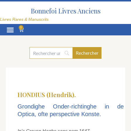
Aller
au
Bonnefoi Livres Anciens
contenu
Livres Rares & Manuscrits
0
Panier
La Librairie
HONDIUS (Hendrik).
Grondighe Onder-richtinghe in de
Optica, ofte perspective Konste.