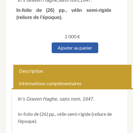
In’s Graven Haghe,
sans nom,
1647.
In-folio de (26) pp., vélin semi-rigide
(reliure de l’époque).
2 000
€
quantité
Ajouter au panier
de
HONDIUS
(Hendrik).
Grondighe
Description
Onder-
richtinghe
Informations complémentaires
in
de
Optica,
In’s Graven Haghe, sans nom, 1647.
ofte
perspective
In-folio de (26) pp., vélin semi-rigide (reliure de
Konste.
l’époque).