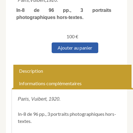
Paris,
Vuibert,
1920.
In-8 de 96 pp., 3 portraits
photographiques hors-textes.
100
€
quantité
Ajouter au panier
de
[Grande
Guerre].
Trois
Description
héros.
Les
Informations complémentaires
Frères
Doumer.
Paris, Vuibert, 1920.
In-8 de 96 pp., 3 portraits photographiques hors-
textes.