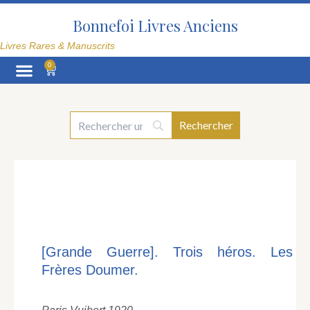
Aller
au
Bonnefoi Livres Anciens
contenu
Livres Rares & Manuscrits
0
Panier
La Librairie
[Grande Guerre]. Trois héros. Les
Frères Doumer.