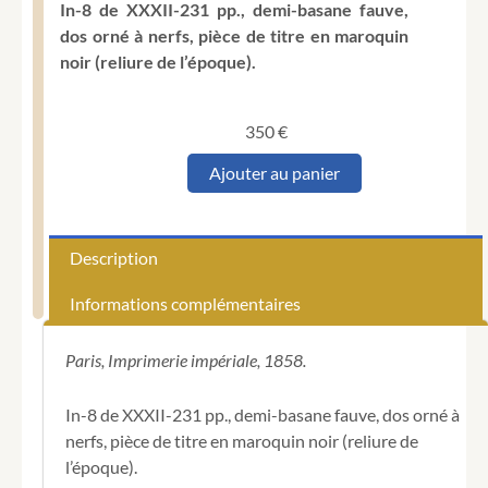
In-8 de XXXII-231 pp., demi-basane fauve,
dos orné à nerfs, pièce de titre en maroquin
noir (reliure de l’époque).
350
€
quantité
Ajouter au panier
de
Foucaux
(Philippe-
Édouard).
Description
Grammaire
de
Informations complémentaires
la
langue
tibétaine.
Paris, Imprimerie impériale, 1858.
In-8 de XXXII-231 pp., demi-basane fauve, dos orné à
nerfs, pièce de titre en maroquin noir (reliure de
l’époque).