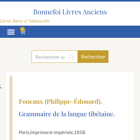
Aller
au
Bonnefoi Livres Anciens
contenu
Livres Rares & Manuscrits
0
Panier
Foucaux (Philippe-Édouard).
Grammaire de la langue tibétaine.
Paris,
Imprimerie impériale,
1858.