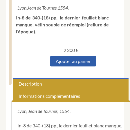
Lyon,
Jean de Tournes,
1554.
In-8 de 340-(18) pp., le dernier feuillet blanc
manque, vélin souple de réemploi (reliure de
l’époque).
2 300
€
quantité
Ajouter au panier
de
OBSEQUENS
(Julius).
Giulio
Description
Ossequente
de'
Informations complémentaires
Prodigii.
Polidoro
Vergilio
Lyon, Jean de Tournes, 1554.
de'
Prodigii
In-8 de 340-(18) pp., le dernier feuillet blanc manque,
Lib.