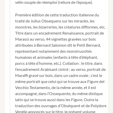
vélin souple de réemploi (reliure de l’époque).
III.
Per
Damiano
Première édition de cette traduction italienne du
Maraffi
traité de Julius Obsequens sur les miracles, les
fatti
monstres, les bizarreries, les créatures difformes, etc.
Toscani.
Titre dans un encadrement Renaissance, portrait de
Marassi au verso, 44 vignettes gravées sur bois
attribuées à Bernard Salomon dit le Petit Bernard,
représentant notamment des monstruosités
humaines et animales (enfants à tête d’éléphant,
porcs à tête d’homme, etc.). Collation : le titre, dans
l’encadrement Arabisant cintré ; au verso, portrait de
Maraffi gravé sur bois, dans un cadre ovale ; c’est le
même portrait que celui qui se trouve aux Figure del
Vecchio Testamento, de la même année, et il est
accompagné, dans l’Ossequente, du même distique
latin qui se trouve aussi dans les Figure. Outre la
traduction des ouvrages d’Obséquent et de Polydore
Vergile annoncés sur le titre, le présent volume