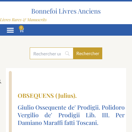
Aller
au
Bonnefoi Livres Anciens
contenu
Livres Rares & Manuscrits
0
Panier
OBSEQUENS (Julius).
Giulio Ossequente de' Prodigii. Polidoro
Vergilio de' Prodigii Lib. III. Per
Damiano Maraffi fatti Toscani.