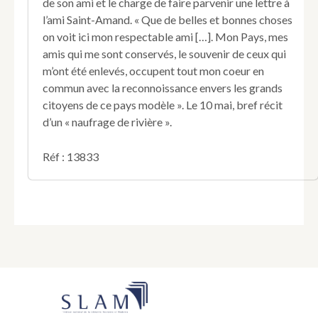
le
de son ami et le charge de faire parvenir une lettre à
fleuve
l’ami Saint-Amand. « Que de belles et bonnes choses
Mississipi
on voit ici mon respectable ami […]. Mon Pays, mes
24
amis qui me sont conservés, le souvenir de ceux qui
avril
m’ont été enlevés, occupent tout mon coeur en
1825
et
commun avec la reconnoissance envers les grands
Louisville
citoyens de ce pays modèle ». Le 10 mai, bref récit
10
d’un « naufrage de rivière ».
mai
(1825),
Réf : 13833
à
son
ami
Larresche.