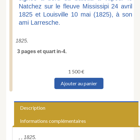
Natchez sur le fleuve Mississipi 24 avril
1825 et Louisville 10 mai (1825), à son
ami Larresche.
1825.
3 pages et quart in-4.
1 500
€
quantité
Ajouter au panier
de
LAFAYETTE
(George
Washington
Description
de).
George
Informations complémentaires
Washington
de
Lafayette
, , 1825.