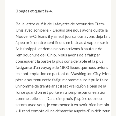
(1779-
1849)
3 pages et quart in-4.
fils
ainé
de
Belle lettre du fils de Lafayette de retour des États-
Lafayette,
Unis avec son père. « Depuis que nous avons quitté la
officier
Nouvelle-Orléans il y a neuf jours, nous avons déjà fait
et
à peu près quatre cent lieues en bateau à vapeur sur le
homme
Mississippi ; et demain nous arrivons à hauteur de
politique.
Lettre
l’embouchure de l’Ohio. Nous avons déjà fait par
autographe
conséquent la partie la plus considérable et la plus
signée
fatigante d’un voyage de 1800 lieues que nous avions
à
en contemplation en partant de Washington City. Mon
bord
père a soutenu cette fatigue comme auroit pu le faire
du
bateau
un homme de trente ans ; il est vrai qu’on a bien de la
à
force quand on est porté en triomphe par une nation
vapeur
comme celle-ci… Dans cinq mois j’espère que nous
le
serons avec vous, je commence à en avoir bien besoin
Natchez
». Il rend compte d’une démarche auprès d’un débiteur
sur