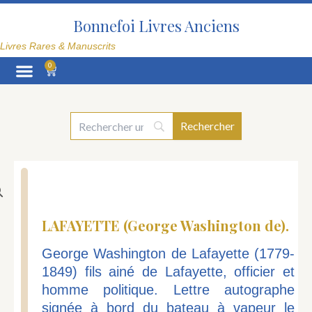
Aller
au
Bonnefoi Livres Anciens
contenu
Livres Rares & Manuscrits
0
Panier
La Librairie
LAFAYETTE (George Washington de).
George Washington de Lafayette (1779-
1849) fils ainé de Lafayette, officier et
homme politique. Lettre autographe
signée à bord du bateau à vapeur le