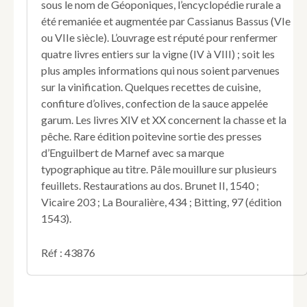
sous le nom de Géoponiques, l’encyclopédie rurale a
droict.
été remaniée et augmentée par Cassianus Bassus (VIe
ou VIIe siècle). L’ouvrage est réputé pour renfermer
quatre livres entiers sur la vigne (IV à VIII) ; soit les
plus amples informations qui nous soient parvenues
sur la vinification. Quelques recettes de cuisine,
confiture d’olives, confection de la sauce appelée
garum. Les livres XIV et XX concernent la chasse et la
pêche. Rare édition poitevine sortie des presses
d’Enguilbert de Marnef avec sa marque
typographique au titre. Pâle mouillure sur plusieurs
feuillets. Restaurations au dos. Brunet II, 1540 ;
Vicaire 203 ; La Bouralière, 434 ; Bitting, 97 (édition
1543).
Réf : 43876