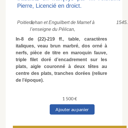
Pierre, Licencié en droict.
Poitiers,
Jehan et Enguilbert de Marnef à
1545.
l’enseigne du Pélican,
In-8 de (22)-219 ff., table, caractères
italiques, veau brun marbré, dos orné à
nerfs, pièce de titre en maroquin fauve,
triple filet doré d’encadrement sur les
plats, aigle couronné à deux têtes au
centre des plats, tranches dorées (reliure
de l’époque).
1 500
€
quantité
Ajouter au panier
de
Cassianus
Bassus.