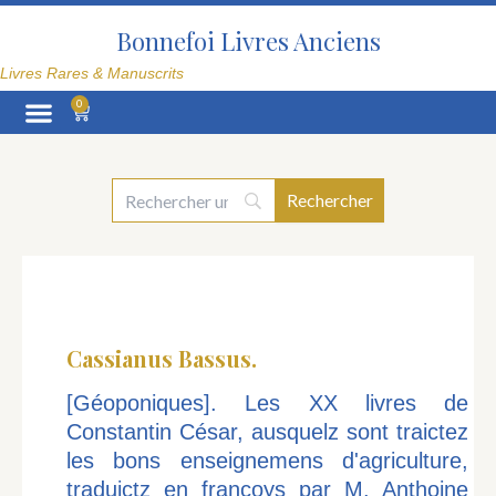
Aller
au
Bonnefoi Livres Anciens
contenu
Livres Rares & Manuscrits
0
Panier
La Librairie
Cassianus Bassus.
[Géoponiques]. Les XX livres de
Constantin César, ausquelz sont traictez
les bons enseignemens d'agriculture,
traduictz en françoys par M. Anthoine