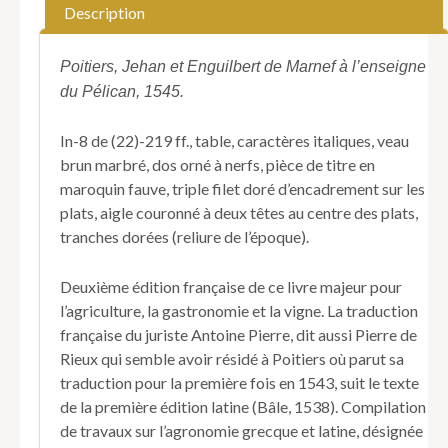
[Géoponiques].
Description
Les
XX
livres
Poitiers, Jehan et Enguilbert de Marnef à l’enseigne
de
du Pélican, 1545.
Constantin
César,
In-8 de (22)-219 ff., table, caractères italiques, veau
ausquelz
brun marbré, dos orné à nerfs, pièce de titre en
sont
traictez
maroquin fauve, triple filet doré d’encadrement sur les
les
plats, aigle couronné à deux têtes au centre des plats,
bons
tranches dorées (reliure de l’époque).
enseignemens
d'agriculture,
traduictz
Deuxième édition française de ce livre majeur pour
en
l’agriculture, la gastronomie et la vigne. La traduction
françoys
française du juriste Antoine Pierre, dit aussi Pierre de
par
Rieux qui semble avoir résidé à Poitiers où parut sa
M.
traduction pour la première fois en 1543, suit le texte
Anthoine
Pierre,
de la première édition latine (Bâle, 1538). Compilation
Licencié
de travaux sur l’agronomie grecque et latine, désignée
en