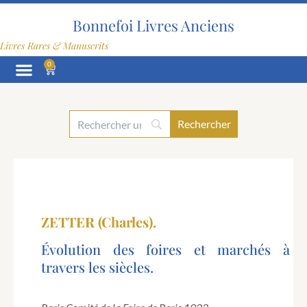
Aller
au
Bonnefoi Livres Anciens
contenu
Livres Rares & Manuscrits
0
Panier
ZETTER (Charles).
Évolution des foires et marchés à
travers les siècles.