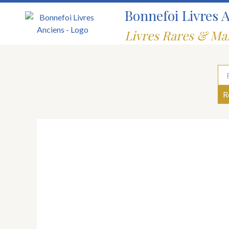
Aller
Bonnefoi Livres 
au
contenu
Livres Rares & Ma