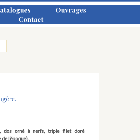
atalogues
Ouvrages
Contact
ngère.
 dos orné à nerfs, triple filet doré
 de l’époque).