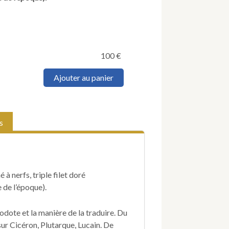
100
€
quantité
Ajouter au panier
de
VILLEMAIN
(Abel-
François).
s
Etudes
de
Littérature
ancienne
et
 à nerfs, triple filet doré
étrangère.
 de l’époque).
dote et la manière de la traduire. Du
ur Cicéron, Plutarque, Lucain. De