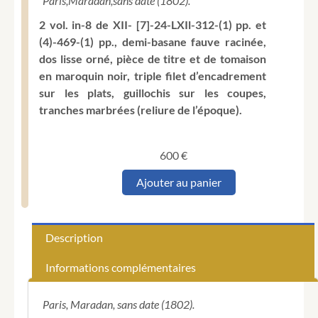
Paris,
Maradan,
sans date (1802).
2 vol. in-8 de XII- [7]-24-LXIl-312-(1) pp. et
(4)-469-(1) pp., demi-basane fauve racinée,
dos lisse orné, pièce de titre et de tomaison
en maroquin noir, triple filet d’encadrement
sur les plats, guillochis sur les coupes,
tranches marbrées (reliure de l’époque).
600
€
quantité
Ajouter au panier
de
[BONNET
DE
FREJUS
Description
(Jean
Esprit)].
Informations complémentaires
Etats-
Unis
de
Paris, Maradan, sans date (1802).
l'Amérique