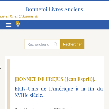
Aller
au
Bonnefoi Livres Anciens
contenu
Livres Rares & Manuscrits
0
Panier
[BONNET DE FREJUS (Jean Esprit)].
Etats-Unis de l'Amérique à la fin du
XVIIIe siècle.