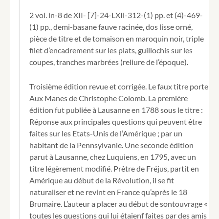
à
2 vol. in-8 de XII- [7]-24-LXIl-312-(1) pp. et (4)-469-
la
(1) pp., demi-basane fauve racinée, dos lisse orné,
fin
pièce de titre et de tomaison en maroquin noir, triple
du
XVIIIe
filet d’encadrement sur les plats, guillochis sur les
siècle.
coupes, tranches marbrées (reliure de l’époque).
Troisième édition revue et corrigée. Le faux titre porte
Aux Manes de Christophe Colomb. La première
édition fut publiée à Lausanne en 1788 sous le titre :
Réponse aux principales questions qui peuvent être
faites sur les Etats-Unis de l’Amérique ; par un
habitant de la Pennsylvanie. Une seconde édition
parut à Lausanne, chez Luquiens, en 1795, avec un
titre légèrement modifié. Prêtre de Fréjus, partit en
Amérique au début de la Révolution, il se fit
naturaliser et ne revint en France qu’après le 18
Brumaire. L’auteur a placer au début de sontouvrage «
toutes les questions qui lui étaienf faites par des amis