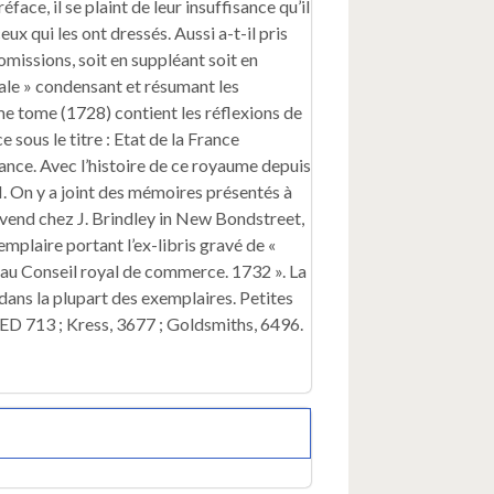
éface, il se plaint de leur insuffisance qu’il
voit
eux qui les ont dressés. Aussi a-t-il pris
tout
 omissions, soit en suppléant soit en
ce
qui
orale » condensant et résumant les
regarde
ème tome (1728) contient les réflexions de
le
e sous le titre : Etat de la France
Gouvernement
rance. Avec l’histoire de ce royaume depuis
ecclesiastique,
. On y a joint des mémoires présentés à
le
militaire,
 vend chez J. Brindley in New Bondstreet,
la
mplaire portant l’ex-libris gravé de «
justice,
 au Conseil royal de commerce. 1732 ». La
les
ans la plupart des exemplaires. Petites
finances,
NED 713 ; Kress, 3677 ; Goldsmiths, 6496.
le
commerce,
les
manufactures,
le
nombre
des
habitans