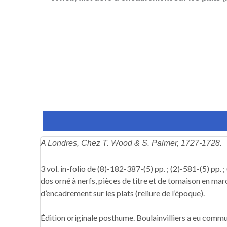
Description
Informations complémentaires
A Londres, Chez T. Wood & S. Palmer, 1727-1728.
3 vol. in-folio de (8)-182-387-(5) pp. ; (2)-581-(5) pp. 
dos orné à nerfs, pièces de titre et de tomaison en maro
d’encadrement sur les plats (reliure de l’époque).
Édition originale posthume. Boulainvilliers a eu com