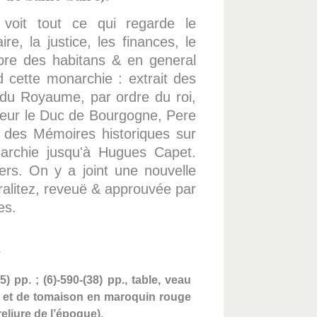
voit tout ce qui regarde le
re, la justice, les finances, le
re des habitans & en general
d cette monarchie : extrait des
du Royaume, par ordre du roi,
gneur le Duc de Bourgogne, Pere
 des Mémoires historiques sur
archie jusqu'à Hugues Capet.
ers. On y a joint une nouvelle
ralitez, reveuë & approuvée par
es.
.
(5) pp. ; (6)-590-(38) pp., table, veau
re et de tomaison en maroquin rouge
reliure de l’époque).