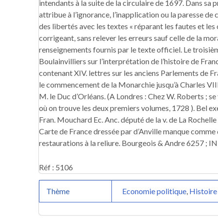
intendants à la suite de la circulaire de 1697. Dans sa pr
attribue à l’ignorance, l’inapplication ou la paresse de c
des libertés avec les textes « réparant les fautes et les
corrigeant, sans relever les erreurs sauf celle de la m
renseignements fournis par le texte officiel. Le troisi
Boulainvilliers sur l’interprétation de l’histoire de Franc
contenant XIV. lettres sur les anciens Parlements de F
le commencement de la Monarchie jusqu’à Charles VIII
M. le Duc d’Orléans. (A Londres : Chez W. Roberts ; se
où on trouve les deux premiers volumes, 1728 ). Bel exe
Fran. Mouchard Ec. Anc. député de la v. de La Rochelle
Carte de France dressée par d’Anville manque comme d
restaurations à la reliure. Bourgeois & Andre 6257 ; I
Réf : 5106
Thème
Economie politique
,
Histoire