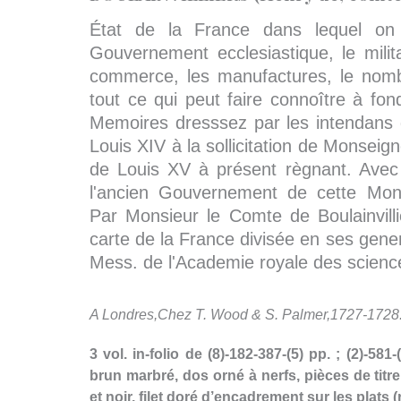
État de la France dans lequel on 
Gouvernement ecclesiastique, le militai
commerce, les manufactures, le nomb
tout ce qui peut faire connoître à fon
Memoires dresssez par les intendans 
Louis XIV à la sollicitation de Monsei
de Louis XV à présent règnant. Avec
l'ancien Gouvernement de cette Mon
Par Monsieur le Comte de Boulainvilli
carte de la France divisée en ses gene
Mess. de l'Academie royale des scienc
A Londres,
Chez T. Wood & S. Palmer,
1727-1728
3 vol. in-folio de (8)-182-387-(5) pp. ; (2)-581-
brun marbré, dos orné à nerfs, pièces de tit
et noir, filet doré d’encadrement sur les plats (