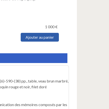
1 000
€
quantité
Ajouter au panier
de
BOULAINVILLIERS
(Henry
de,
comte
de
Saint-
Saire).
État
; (6)-590-(38) pp., table, veau brun marbré,
de
quin rouge et noir, filet doré
la
France
dans
lequel
munication des mémoires composés par les
on