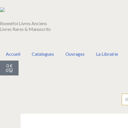
Aller
au
contenu
Bonnefoi Livres Anciens
Livres Rares & Manuscrits
Accueil
Catalogues
Ouvrages
La Librairie
Panier
0
€
0