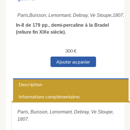
Paris,
Buisson, Lenormant, Debray, Ve Stoupe,
1807.
In-8 de 179 pp., demi-percaline à la Bradel
(reliure fin XIXe siècle).
300
€
quantité
Ajouter au panier
de
SAINTE-
MARIE
(Louis-
Description
Marie
Rapine-
Informations complémentaires
Dumezet
de).
Essais
Paris, Buisson, Lenormant, Debray, Ve Stoupe,
historiques
1807.
sur
l'effusion