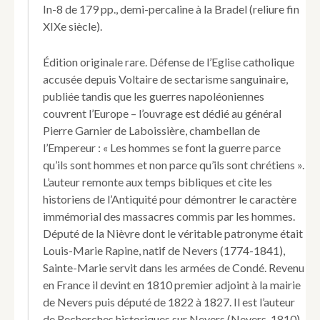
In-8 de 179 pp., demi-percaline à la Bradel (reliure fin
continuelle
du
XIXe siècle).
sang
humain
Édition originale rare. Défense de l’Eglise catholique
par
accusée depuis Voltaire de sectarisme sanguinaire,
la
publiée tandis que les guerres napoléoniennes
guerre.
couvrent l’Europe – l’ouvrage est dédié au général
Pierre Garnier de Laboissière, chambellan de
l’Empereur : « Les hommes se font la guerre parce
qu’ils sont hommes et non parce qu’ils sont chrétiens ».
L’auteur remonte aux temps bibliques et cite les
historiens de l’Antiquité pour démontrer le caractère
immémorial des massacres commis par les hommes.
Député de la Nièvre dont le véritable patronyme était
Louis-Marie Rapine, natif de Nevers (1774-1841),
Sainte-Marie servit dans les armées de Condé. Revenu
en France il devint en 1810 premier adjoint à la mairie
de Nevers puis député de 1822 à 1827. Il est l’auteur
de Recherches historiques sur Nevers (Nevers, 1810).