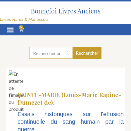
Aller
au
Bonnefoi Livres Anciens
contenu
Livres Rares & Manuscrits
0
Panier
La Librairie
SAINTE-MARIE (Louis-Marie Rapine-
Dumezet de).
Essais historiques sur l'effusion
continuelle du sang humain par la
guerre.