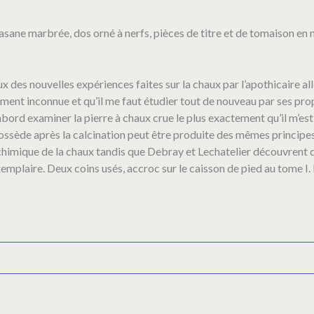
 basane marbrée, dos orné à nerfs, pièces de titre et de tomaison en
ux des nouvelles expériences faites sur la chaux par l’apothicaire
ent inconnue et qu’il me faut étudier tout de nouveau par ses propr
bord examiner la pierre à chaux crue le plus exactement qu’il m’est 
possède après la calcination peut être produite des mêmes principes 
 chimique de la chaux tandis que Debray et Lechatelier découvrent d’
emplaire. Deux coins usés, accroc sur le caisson de pied au tome I. Du