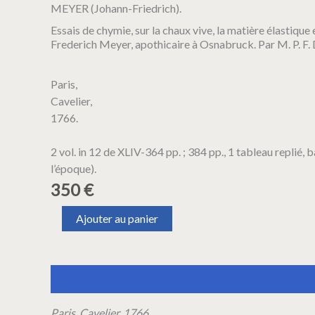
MEYER (Johann-Friedrich).
Essais de chymie, sur la chaux vive, la matière élastique 
Frederich Meyer, apothicaire à Osnabruck. Par M. P. F.
Paris,
Cavelier,
1766.
2 vol. in 12 de XLIV-364 pp. ; 384 pp., 1 tableau replié,
l’époque).
350
€
quantité
Ajouter au panier
de
MEYER
(Johann-
Friedrich).
Description
Informations complémentaires
Essais
de
chymie,
Paris, Cavelier, 1766.