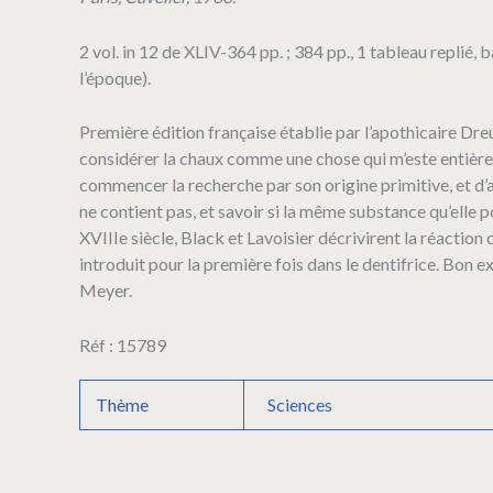
sur
la
2 vol. in 12 de XLIV-364 pp. ; 384 pp., 1 tableau replié,
chaux
l’époque).
vive,
la
matière
Première édition française établie par l’apothicaire Dre
élastique
considérer la chaux comme une chose qui m’este entièrem
et
commencer la recherche par son origine primitive, et d’a
électrique,
ne contient pas, et savoir si la même substance qu’elle 
le
feu,
XVIIIe siècle, Black et Lavoisier décrivirent la réaction
et
introduit pour la première fois dans le dentifrice. Bon ex
l'acide
Meyer.
universel
primitif;
Réf : 15789
avec
un
supplément
Thème
Sciences
sur
les
éléments
;