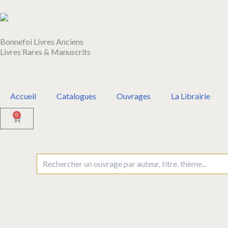
Aller
au
contenu
Bonnefoi Livres Anciens
Livres Rares & Manuscrits
Accueil
Catalogues
Ouvrages
La Librairie
0
Panier