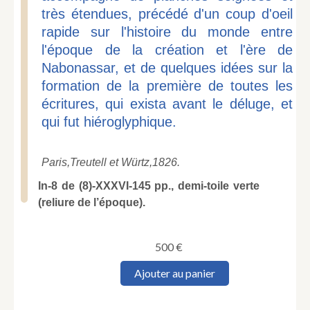
très étendues, précédé d'un coup d'oeil
rapide sur l'histoire du monde entre
l'époque de la création et l'ère de
Nabonassar, et de quelques idées sur la
formation de la première de toutes les
écritures, qui exista avant le déluge, et
qui fut hiéroglyphique.
Paris,
Treutell et Würtz,
1826.
In-8 de (8)-XXXVI-145 pp., demi-toile verte
(reliure de l’époque).
500
€
quantité
Ajouter au panier
de
PARAVEY
(Charles