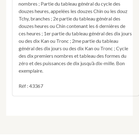
soignées
nombres ; Partie du tableau général du cycle des
et
douzes heures, appelées les douzes Chin ou les douz
très
Tchy, branches ; 2e partie du tableau général des
étendues,
douzes heures ou Chin contenant les 6 dernières de
précédé
ces heures ; 1er partie du tableau général des dix jours
d'un
coup
ou des dix Kan ou Tronc ; 2me partie du tableau
d'oeil
général des dix jours ou des dix Kan ou Tronc ; Cycle
rapide
des dix premiers nombres et tableau des formes du
sur
zéro et des puissances de dix jusqu’à dix-mille. Bon
l'histoire
exemplaire.
du
monde
entre
Réf : 43367
l'époque
de
la
création
et
l'ère
de
Nabonassar,