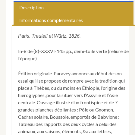
Hippolyte
Description
de)
.
Informations complémentaires
Essai
sur
l'origine
Paris, Treutell et Würtz, 1826.
unique
et
In-8 de (8)-XXXVI-145 pp., demi-toile verte (reliure de
hiéroglyphique
l’époque).
des
chiffres
et
Édition originale. Paravey annonce au début de son
des
essai qu’il se propose de rompre avec la tradition qui
lettres,
place à Thèbes, ou du moins en Éthiopie, l’origine des
de
hiéroglyphes, pour la situer vers l’Assyrie et l’Asie
tous
les
centrale. Ouvrage illustré d’un frontispice et de 7
peuples,
grandes planches dépliantes : Pôle ou Gnomon,
ouvrage
Cadran solaire, Boussole, emportés de Babylone ;
accompagné
Tableau des rapports des deux cycles à celui des
de
animaux, aux saisons, éléments, &a aux lettres,
planches