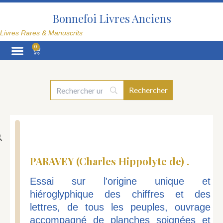
Aller
au
Bonnefoi Livres Anciens
contenu
Livres Rares & Manuscrits
0
Panier
La Librairie
PARAVEY (Charles Hippolyte de) .
Essai sur l'origine unique et
hiéroglyphique des chiffres et des
lettres, de tous les peuples, ouvrage
accompagné de planches soignées et