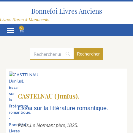
Aller
au
Bonnefoi Livres Anciens
contenu
Livres Rares & Manuscrits
0
Panier
La Librairie
CASTELNAU (Junius).
Essai sur la littérature romantique.
Paris,
Le Normant père,
1825.