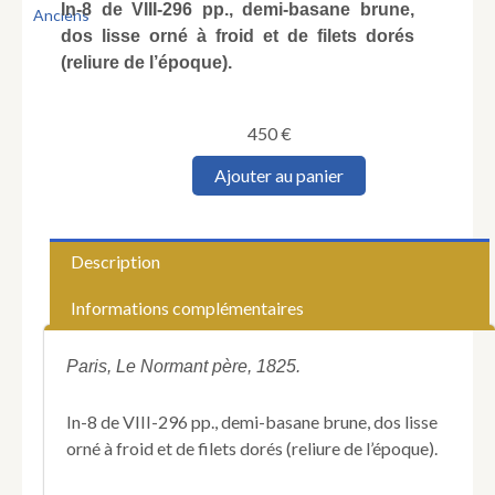
In-8 de VIII-296 pp., demi-basane brune,
dos lisse orné à froid et de filets dorés
(reliure de l’époque).
450
€
quantité
Ajouter au panier
de
CASTELNAU
(Junius).
Essai
Description
sur
la
Informations complémentaires
littérature
romantique.
Paris, Le Normant père, 1825.
In-8 de VIII-296 pp., demi-basane brune, dos lisse
orné à froid et de filets dorés (reliure de l’époque).