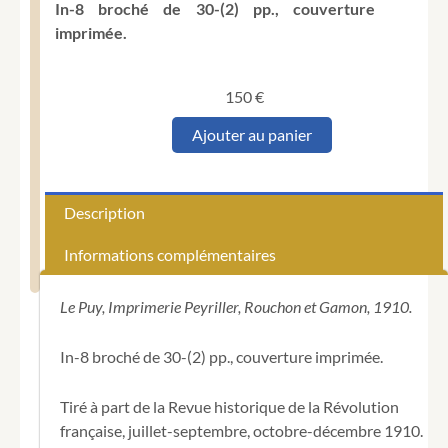
In-8 broché de 30-(2) pp., couverture
imprimée.
150
€
quantité
Ajouter au panier
de
VELLAY
(Charles).
Essai
Description
d'une
bibliographie
Informations complémentaires
de
Saint-
Just.
Le Puy, Imprimerie Peyriller, Rouchon et Gamon, 1910.
In-8 broché de 30-(2) pp., couverture imprimée.
Tiré à part de la Revue historique de la Révolution
française, juillet-septembre, octobre-décembre 1910.