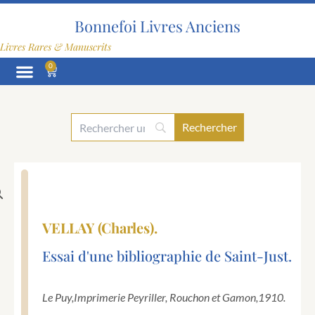
Aller
au
Bonnefoi Livres Anciens
contenu
Livres Rares & Manuscrits
0
Panier
VELLAY (Charles).
Essai d'une bibliographie de Saint-Just.
Le Puy,
Imprimerie Peyriller, Rouchon et Gamon,
1910.