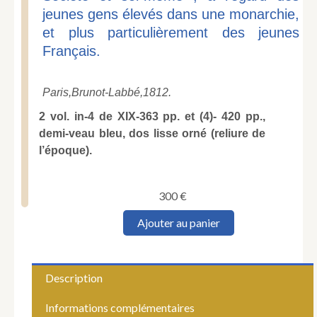
jeunes gens élevés dans une monarchie,
et plus particulièrement des jeunes
Français.
Paris,
Brunot-Labbé,
1812.
2 vol. in-4 de XIX-363 pp. et (4)- 420 pp.,
demi-veau bleu, dos lisse orné (reliure de
l’époque).
300
€
quantité
Ajouter au panier
de
L'ESPINASSE
DE
LANGEAC
Description
(Égide
Louis
Informations complémentaires
Edme