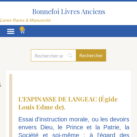
Aller
au
Bonnefoi Livres Anciens
contenu
Livres Rares & Manuscrits
0
Panier
La Librairie
L'ESPINASSE DE LANGEAC (Égide
Louis Edme de).
Essai d'instruction morale, ou les devoirs
envers Dieu, le Prince et la Patrie, la
Société et soi-même ; à l'égard des