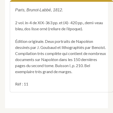
de).
Essai
Paris, Brunot-Labbé, 1812.
d'instruction
morale,
2 vol. in-4 de XIX-363 pp. et (4)- 420 pp., demi-veau
ou
bleu, dos lisse orné (reliure de l’époque).
les
devoirs
envers
Édition originale. Deux portraits de Napoléon
Dieu,
dessinés par J. Goubaud et lithographiés par Benoist.
le
Compilation très complète qui contient de nombreux
Prince
documents sur Napoléon dans les 150 dernières
et
la
pages du second tome. Buisson I, p. 210. Bel
Patrie,
exemplaire très grand de marges.
la
Société
Réf : 11
et
soi-
même
;
à
l'égard