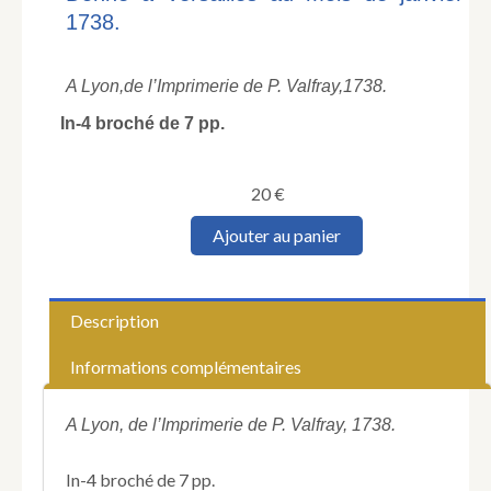
1738.
A Lyon,
de l’Imprimerie de P. Valfray,
1738.
In-4 broché de 7 pp.
20
€
quantité
Ajouter au panier
de
Edit
du
roy,
Description
portant
suppression
Informations complémentaires
de
la
charge
A Lyon, de l’Imprimerie de P. Valfray, 1738.
de
premier
In-4 broché de 7 pp.
président,