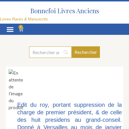
Aller
au
Bonnefoi Livres Anciens
contenu
Livres Rares & Manuscrits
0
Panier
La Librairie
Edit du roy, portant suppression de la
charge de premier président, & de celle
des huit presidens au grand-conseil.
Donné à Versailles au mois de janvier