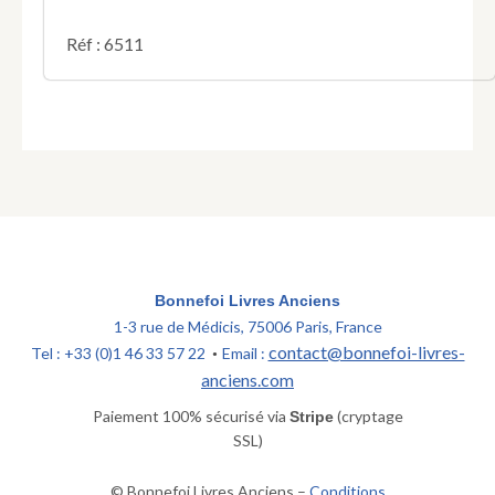
&
de
Réf : 6511
celle
des
huit
presidens
au
grand-
conseil.
Donné
à
Versailles
au
Bonnefoi Livres Anciens
mois
1-3 rue de Médicis, 75006 Paris, France
de
janvier
contact@bonnefoi-livres-
Tel : +33 (0)1 46 33 57 22
Email :
•
1738.
anciens.com
Paiement 100% sécurisé via
(cryptage
Stripe
SSL)
© Bonnefoi Livres Anciens –
Conditions