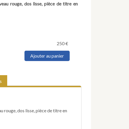
eau rouge, dos lisse, pièce de titre en
250
€
quantité
Ajouter au panier
de
Documens
pour
servir
s
à
l'histoire
de
la
captivité
 rouge, dos lisse, pièce de titre en
de
Napoléon
Bonaparte
à