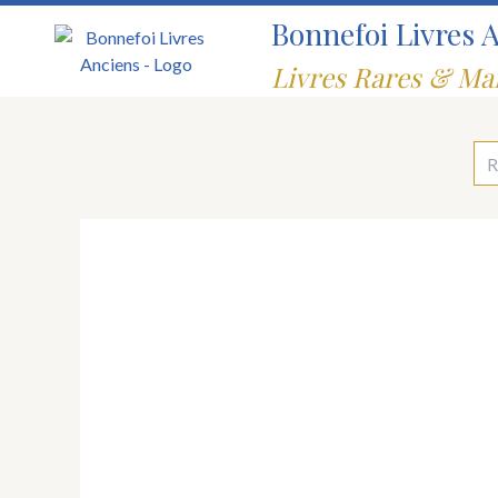
Aller
Bonnefoi Livres 
au
contenu
Livres Rares & Ma