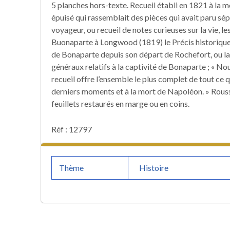
5 planches hors-texte. Recueil établi en 1821 à la m
épuisé qui rassemblait des pièces qui avait paru s
voyageur, ou recueil de notes curieuses sur la vie, l
Buonaparte à Longwood (1819) le Précis historique 
de Bonaparte depuis son départ de Rochefort, ou la
généraux relatifs à la captivité de Bonaparte ; « N
recueil offre l’ensemble le plus complet de tout ce qu
derniers moments et à la mort de Napoléon. » Rouss
feuillets restaurés en marge ou en coins.
Réf : 12797
Thème
Histoire