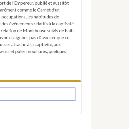
ort de l’Empereur, publié et aussitôt
Sainte-
éparément comme le Carnet d’un
Hélène
ou
es occupations, les habitudes de
recueil
des événements relatifs à la captivité
de
 relation de Monkhouse suivis de Faits
faits
ous ne craignons pas d’avancer que ce
curieux
i se rattache à la captivité, aux
sur
la
eurs et pâles mouillures, quelques
vie
qu'il
y
menait,
sur
sa
maladie
et
sur
sa
mort.
Seconde
édition