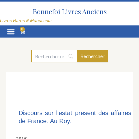
Aller
au
Bonnefoi Livres Anciens
contenu
Livres Rares & Manuscrits
0
Panier
La Librairie
Discours sur l'estat present des affaires
de France. Au Roy.