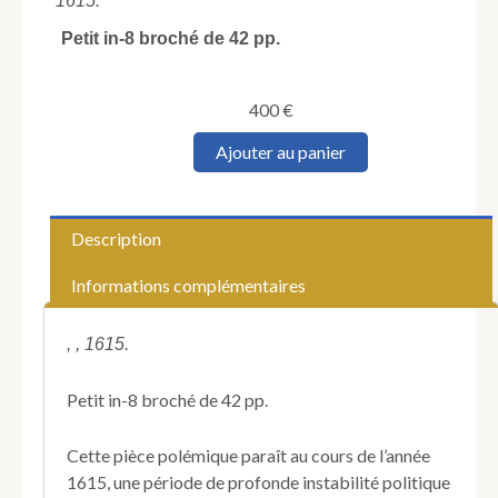
1615.
Petit in-8 broché de 42 pp.
400
€
quantité
Ajouter au panier
de
Discours
sur
l'estat
Description
present
des
Informations complémentaires
affaires
de
France.
, , 1615.
Au
Roy.
Petit in-8 broché de 42 pp.
Cette pièce polémique paraît au cours de l’année
1615, une période de profonde instabilité politique