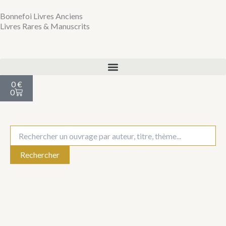
Aller
Bonnefoi Livres Anciens
au
Livres Rares & Manuscrits
contenu
Panier
0
€
0