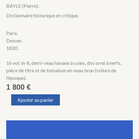
BAYLE (Pierre).
Dictionnaire historique et critique.
Paris,
Desoer,
1820.
16 vol. in-8, demi-veau havane à coins, dos orné à nerfs,
pièce de titre et de tomaison en veau brun (reliure de
l’époque).
1 800
€
quantité
Ajouter au panier
de
BAYLE
(Pierre).
Dictionnaire
Description
historique
et
Informations complémentaires