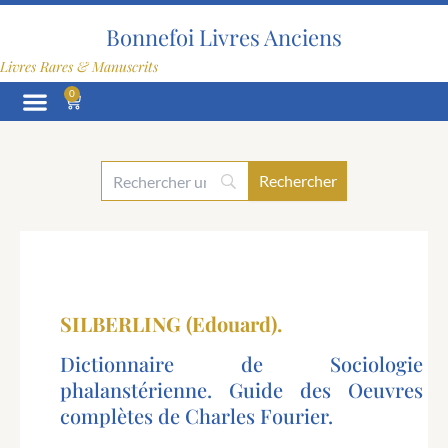
Aller
au
Bonnefoi Livres Anciens
contenu
Livres Rares & Manuscrits
0
Panier
SILBERLING (Edouard).
Dictionnaire de Sociologie
phalanstérienne. Guide des Oeuvres
complètes de Charles Fourier.