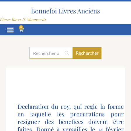
Aller
au
Bonnefoi Livres Anciens
contenu
Livres Rares & Manuscrits
0
Panier
Declaration du roy, qui regle la forme
en laquelle les procurations pour
resigner des benefices doivent être
faites. Donné à versailles le 14 février