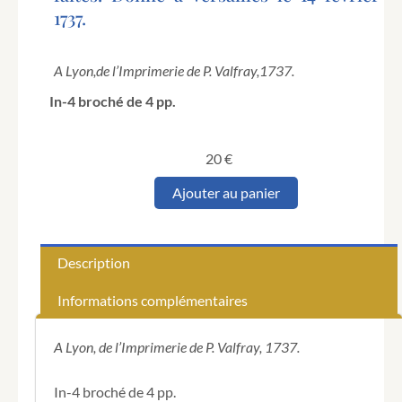
1737.
A Lyon,
de l’Imprimerie de P. Valfray,
1737.
In-4 broché de 4 pp.
20
€
quantité
Ajouter au panier
de
Declaration
du
roy,
Description
qui
regle
Informations complémentaires
la
forme
en
A Lyon, de l’Imprimerie de P. Valfray, 1737.
laquelle
les
In-4 broché de 4 pp.
procurations