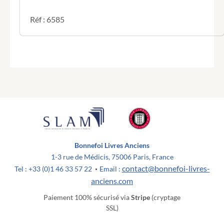
pour
resigner
Réf : 6585
des
benefices
doivent
être
faites.
Donné
à
versailles
le
14
février
1737.
Bonnefoi Livres Anciens
1-3 rue de Médicis, 75006 Paris, France
contact@bonnefoi-livres-
Tel : +33 (0)1 46 33 57 22
Email :
•
anciens.com
Paiement 100% sécurisé via
Stripe
(cryptage
SSL)