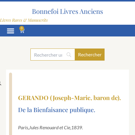
Aller
au
Bonnefoi Livres Anciens
contenu
Livres Rares & Manuscrits
0
Panier
GERANDO (Joseph-Marie, baron de).
De la Bienfaisance publique.
Paris,
Jules Renouard et Cie,
1839.