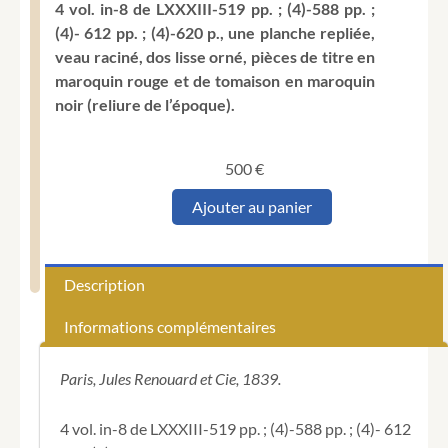
4 vol. in-8 de LXXXIII-519 pp. ; (4)-588 pp. ;
(4)- 612 pp. ; (4)-620 p., une planche repliée,
veau raciné, dos lisse orné, pièces de titre en
maroquin rouge et de tomaison en maroquin
noir (reliure de l’époque).
500
€
quantité
Ajouter au panier
de
GERANDO
(Joseph-
Marie,
Description
baron
de).
Informations complémentaires
De
la
Bienfaisance
Paris, Jules Renouard et Cie, 1839.
publique.
4 vol. in-8 de LXXXIII-519 pp. ; (4)-588 pp. ; (4)- 612