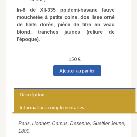
In-8 de XII-335 pp.demi-basane fauve
mouchetée à petits coins, dos lisse orné
de filets dorés, pièce de titre en veau
blond, tranches jaunes (reliure de
l’époque).
150
€
quantité
Ajouter au panier
de
[SALADIN
(
Antoine)].
Description
Coup
d'oeil
Informations complémentaires
politique
sur
le
Paris, Honnert, Camus, Desenne, Gueffier Jeune,
continent.
1800.