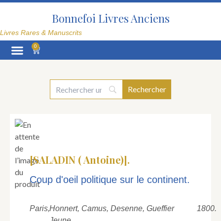
Aller
au
Bonnefoi Livres Anciens
contenu
Livres Rares & Manuscrits
0
Panier
La Librairie
[SALADIN ( Antoine)].
Coup d'oeil politique sur le continent.
Paris,
Honnert, Camus, Desenne, Gueffier
1800.
Jeune,