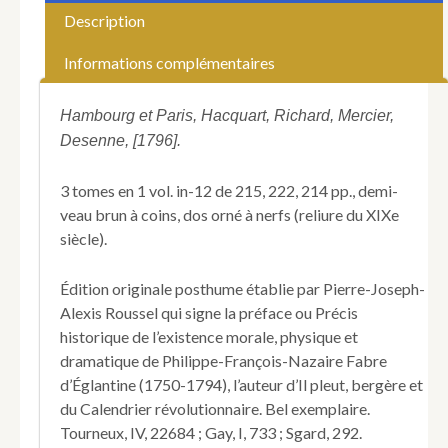
(Philippe).
Description
Correspondance
amoureuse
Informations complémentaires
de
Fabre
d'Églantine,
Hambourg et Paris, Hacquart, Richard, Mercier,
précédée
Desenne, [1796].
d'un
précis
3 tomes en 1 vol. in-12 de 215, 222, 214 pp., demi-
historique
de
veau brun à coins, dos orné à nerfs (reliure du XIXe
son
siècle).
existence
morale,
Édition originale posthume établie par Pierre-Joseph-
physique
Alexis Roussel qui signe la préface ou Précis
et
dramatique,
historique de l’existence morale, physique et
depuis
dramatique de Philippe-François-Nazaire Fabre
son
d’Églantine (1750-1794), l’auteur d’Il pleut, bergère et
premier
du Calendrier révolutionnaire. Bel exemplaire.
début
Tourneux, IV, 22684 ; Gay, I, 733 ; Sgard, 292.
au