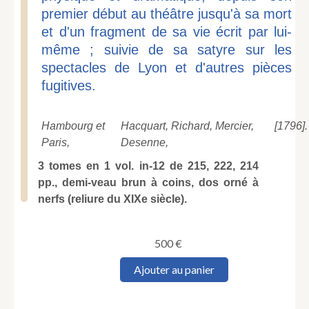
premier début au théâtre jusqu'à sa mort
et d'un fragment de sa vie écrit par lui-
même ; suivie de sa satyre sur les
spectacles de Lyon et d'autres pièces
fugitives.
Hambourg et
Hacquart, Richard, Mercier,
[1796].
Paris,
Desenne,
3 tomes en 1 vol. in-12 de 215, 222, 214
pp., demi-veau brun à coins, dos orné à
nerfs (reliure du XIXe siècle).
500
€
quantité
Ajouter au panier
de
FABRE
D'ÉGLANTINE