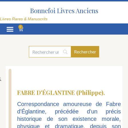
Aller
au
Bonnefoi Livres Anciens
contenu
Livres Rares & Manuscrits
0
Panier
La Librairie
FABRE D'ÉGLANTINE (Philippe).
Correspondance amoureuse de Fabre
d'Églantine, précédée d'un précis
historique de son existence morale,
physique et dramatique, depuis son