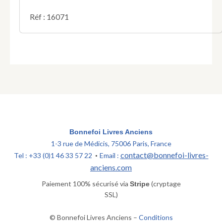
théâtre
jusqu'à
Réf : 16071
sa
mort
et
d'un
fragment
de
sa
vie
écrit
par
lui-
même
Bonnefoi Livres Anciens
;
1-3 rue de Médicis, 75006 Paris, France
suivie
contact@bonnefoi-livres-
Tel : +33 (0)1 46 33 57 22
Email :
•
de
anciens.com
sa
satyre
Paiement 100% sécurisé via
(cryptage
Stripe
sur
SSL)
les
spectacles
© Bonnefoi Livres Anciens –
Conditions
de