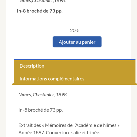
Nîmes,
Chastanier,
1898.
In-8 broché de 73 pp.
20
€
quantité
Ajouter au panier
de
BAYLE
(Gustave).
Contribution
Description
à
l'histoire
Informations complémentaires
de
l'école
avignonaise
Nîmes, Chastanier, 1898.
de
peinture
In-8 broché de 73 pp.
(XVe
siècle).
Extrait des « Mémoires de l’Académie de Nîmes »
Année 1897. Couverture salie et fripée.