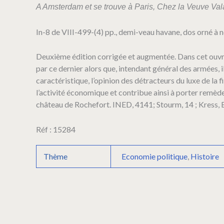
sur
A Amsterdam et se trouve à Paris, Chez la Veuve Val
les
Richesses
In-8 de VIII-499-(4) pp., demi-veau havane, dos orné à ne
et
le
Luxe.
Deuxième édition corrigée et augmentée. Dans cet ouvra
Nouvelle
par ce dernier alors que, intendant général des armées, 
édition
caractéristique, l’opinion des détracteurs du luxe de la
corrigée
l’activité économique et contribue ainsi à porter remèd
&
château de Rochefort. INED, 4141; Stourm, 14 ; Kress, 
augmentée.
Réf : 15284
Thème
Economie politique
,
Histoire