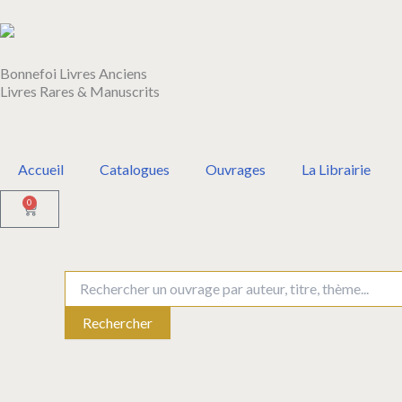
Aller
au
contenu
Bonnefoi Livres Anciens
Livres Rares & Manuscrits
Accueil
Catalogues
Ouvrages
La Librairie
0
Panier