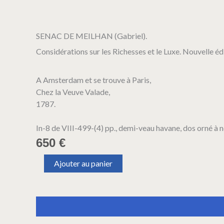
SENAC DE MEILHAN (Gabriel).
Considérations sur les Richesses et le Luxe. Nouvelle é
A Amsterdam et se trouve à Paris,
Chez la Veuve Valade,
1787.
In-8 de VIII-499-(4) pp., demi-veau havane, dos orné à ne
650
€
quantité
Ajouter au panier
de
SENAC
DE
MEILHAN
Description
Informations complémentaires
(Gabriel).
Considérations