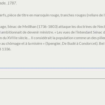
ade, 1787.
rfs, pièce de titre en maroquin rouge, tranches rouges (reliure de l
ge, Sénac de Meillhan (1736-1803) attaque les doctrines de Necker
il ambitionnait de devenir ministre. « Les vues de l’intendant Séna
 fin du XVIIIe siècle… Il considérait la population comme un des pil
e au chômage et à la misère » (Spengler, De Budé à Condorcet). Be
B 1336.