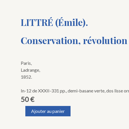
LITTRÉ (Émile).
Conservation, révolution 
Paris,
Ladrange,
1852.
In-12 de XXXII-331 pp., demi-basane verte, dos lisse orné
50
€
quantité
Ajouter au panier
de
LITTRÉ
(Émile).