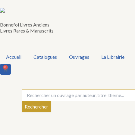
Aller
au
contenu
Bonnefoi Livres Anciens
Livres Rares & Manuscrits
Accueil
Catalogues
Ouvrages
La Librairie
0
Panier