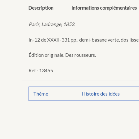
Conservation,
Description
Informations complémentaires
révolution
et
positivisme.
Paris, Ladrange, 1852.
In-12 de XXXII-331 pp., demi-basane verte, dos lisse o
Édition originale. Des rousseurs.
Réf : 13455
Thème
Histoire des idées