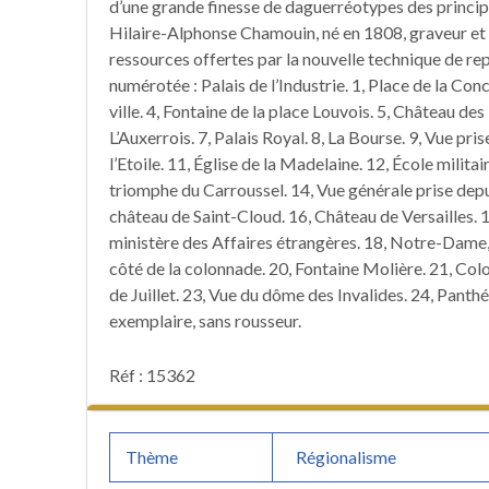
d’une grande finesse de daguerréotypes des princi
Hilaire-Alphonse Chamouin, né en 1808, graveur et p
ressources offertes par la nouvelle technique de r
numérotée : Palais de l’Industrie. 1, Place de la Conc
ville. 4, Fontaine de la place Louvois. 5, Château des
L’Auxerrois. 7, Palais Royal. 8, La Bourse. 9, Vue pr
l’Etoile. 11, Église de la Madelaine. 12, École mili
triomphe du Carroussel. 14, Vue générale prise depu
château de Saint-Cloud. 16, Château de Versailles. 17
ministère des Affaires étrangères. 18, Notre-Dame, 
côté de la colonnade. 20, Fontaine Molière. 21, Co
de Juillet. 23, Vue du dôme des Invalides. 24, Panthé
exemplaire, sans rousseur.
Réf : 15362
Thème
Régionalisme