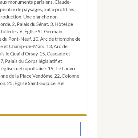
douce
paux monuments parisiens. Claude-
sur
eintre de paysages, mit à profit les
acier.
eproduction. Une planche non
orde. 2, Palais du Sénat. 3, Hôtel de
 Tuileries. 6, Église St-Germain-
ise du Pont-Neuf. 10, Arc de triomphe de
taire et Champ-de-Mars. 13, Arc de
is le Quai d’Orsay. 15, Cascade et
, Palais du Corps législatif et
église métropolitaine. 19,. Le Louvre,
lonne de la Place Vendôme. 22, Colonne
on. 25, Église Saint-Sulpice. Bel