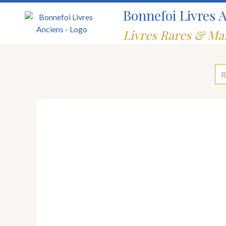
Aller
Bonnefoi Livres 
au
contenu
Livres Rares & Ma