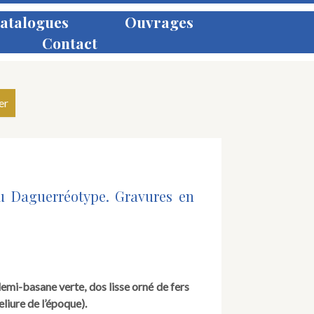
atalogues
Ouvrages
Contact
au Daguerréotype. Gravures en
 demi-basane verte, dos lisse orné de fers
eliure de l’époque).