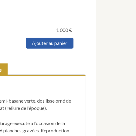
1 000
€
quantité
Ajouter au panier
de
CHAMOUIN
(Claude-
Hilaire).
s
Collection
de
vues
de
Paris
 demi-basane verte, dos lisse orné de
prises
au
t (reliure de l’époque).
Daguerréotype.
Gravures
irage exécuté à l’occasion de la
en
 26 planches gravées. Reproduction
taille