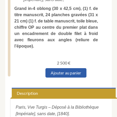
Grand in-4 oblong (30 x 42,5 cm), (1) f. de
titre manuscrit, 24 planches gravées (31 x
21 cm) (1) f. de table manuscrit, toile bleue,
chiffre OP au centre du premier plat dans
un encadrement de double filet à froid
avec fleurons aux angles (reliure de
l’époque).
2 500
€
quantité
Ajouter au panier
de
VERNET
(Carle).
[Chasse
Description
à
courre.
Chasse
Paris, Vve Turgis – Déposé à la Bibliothèque
au
[Impériale], sans date, [1840].