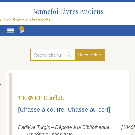
Aller
au
Bonnefoi Livres Anciens
contenu
Livres Rares & Manuscrits
0
Panier
La Librairie
VERNET (Carle).
[Chasse à courre. Chasse au cerf].
Paris,
Vve Turgis – Déposé à la Bibliothèque
[1840]
[Impériale], sans date,