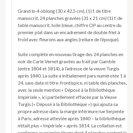
cerf].
Grand in-4 oblong (30 x 42,5 cm), (1) f. de titre
manuscrit, 24 planches gravées (31 x 21 cm) (1) f. de
table manuscrit, toile bleue, chiffre OP au centre du
premier plat dans un encadrement de double filet à
froid avec fleurons aux angles (reliure de l’époque).
Suite complète en nouveau tirage des 24 planches en
noir de Carle Vernet gravées au trait par Gamble
(entre 1804 et 1814), à l’adresse de la veuve Turgis
après 1840. La suite a initialement paru numérotée 1 à
24, sans date ni titre-frontispice, ni table des planches,
avec la seule mention « Déposé à la Bibliothèque
Impériale », ici partiellement effacée par la Veuve
Turgis (« Déposé à la Bibliothèque ») qui ajouta sa
propre adresse dans la marge inférieure rue Serpente
à Paris, adresse attestée après 1840 – la bibliothèque
n’était plus « Impériale » après 1814. La collation est
conforme au premier tirage dont 4 planches portent la