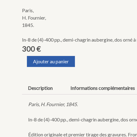
Paris,
H. Fournier,
1845.
In-8 de (4)-400 pp., demi-chagrin aubergine, dos orné à n
300
€
quantité
Ajouter au panier
de
GRANDVILLE
(Jean-
Ignace-
Description
Informations complémentaires
Isidore
Gérard,
dit
Paris, H. Fournier, 1845.
J.J.).
Cent
In-8 de (4)-400 pp., demi-chagrin aubergine, dos orné 
proverbes.
Édition originale et premier tirage des gravures. Fron