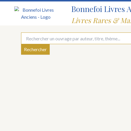
Aller
Bonnefoi Livres 
au
contenu
Livres Rares & Ma