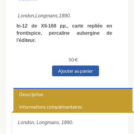
London,
Longmans,
1890.
In-12 de XII-168 pp., carte repliée en
frontispice, percaline aubergine de
l’éditeur.
50
€
quantité
Ajouter au panier
de
MONTESQUIOU-
FEZENSAC
(Raymond
Description
de).
Campagne
Informations complémentaires
de
Russie
en
London, Longmans, 1890.
1812.
With