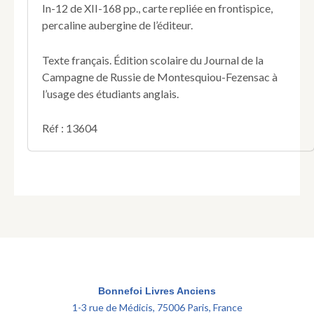
In-12 de XII-168 pp., carte repliée en frontispice,
notes
percaline aubergine de l’éditeur.
edited
by
Granville
Texte français. Édition scolaire du Journal de la
Sharp.
Campagne de Russie de Montesquiou-Fezensac à
New
l’usage des étudiants anglais.
edition.
Réf : 13604
Bonnefoi Livres Anciens
1-3 rue de Médicis, 75006 Paris, France