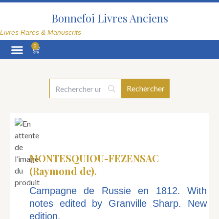
Aller
au
Bonnefoi Livres Anciens
contenu
Livres Rares & Manuscrits
0
Panier
La Librairie
MONTESQUIOU-FEZENSAC
(Raymond de).
Campagne de Russie en 1812. With
notes edited by Granville Sharp. New
edition.